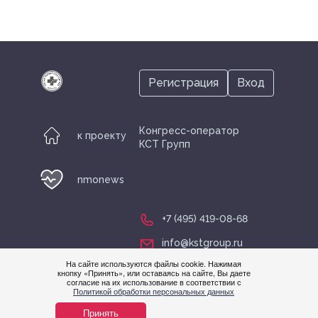
Регистрация
Вход
Конгресс-оператор
к проекту
КСТ Групп
nmonews
+7 (495) 419-08-68
info@kstgroup.ru
На сайте используются файлы cookie. Нажимая
кнопку «Принять», или оставаясь на сайте, Вы даете
согласие на их использование в соответствии с
Нужна
Политикой обработки персональных данных
помощ
Принять
© nmonews 2026 все права защищены