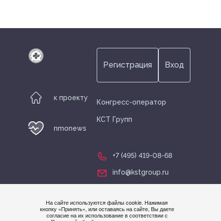
Спонсоры
Спонсоры
Регистрация
Вход
Информационные партнеры
к проекту
Конгресс-оператор
КСТ Групп
nmonews
Выставка
+7 (495) 419-08-68
info@kstgroup.ru
Контакты
На сайте используются файлы cookie. Нажимая
Нужна
кнопку «Принять», или оставаясь на сайте, Вы даете
согласие на их использование в соответствии с
Запись трансляции
помощ