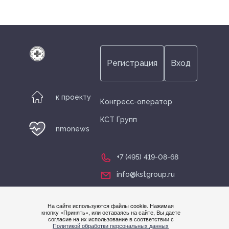
Регистрация
Вход
к проекту
Конгресс-оператор
КСТ Групп
nmonews
+7 (495) 419-08-68
info@kstgroup.ru
На сайте используются файлы cookie. Нажимая
Нужна
кнопку «Принять», или оставаясь на сайте, Вы даете
согласие на их использование в соответствии с
помощ
Политикой обработки персональных данных