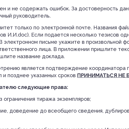
ен и не содержать ошибок. За достоверность да
учный руководитель.
итет только по электронной почте. Названия фай
ов И.И.doc). Если подается несколько тезисов од
. В электронном письме укажите в произвольной 
ветственного лица. В приложении пришлите текст
шлите название доклада.
отрению является подтверждение координатора 
л и позднее указанных сроков
ПРИНИМАТЬСЯ НЕ 
дателю следующие права:
з ограничения тиража экземпляров;
ние, доведение до всеобщего сведения, дублиро