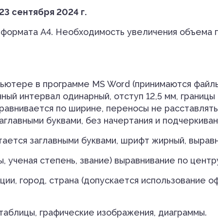
23 сентября 2024 г.
а формата А4. Необходимость увеличения объема 
пьютере в программе MS Word (принимаются файл
й интервал одинарный, отступ 12,5 мм, границы по
ыравнивается по ширине, переносы не расставлять.
аглавными буквами, без начертания и подчеркиван
атается заглавными буквами, шрифт жирный, вырав
ы, ученая степень, звание) выравнивание по центр
ации, город, страна (допускается использование 
таблицы, графические изображения, диаграммы.