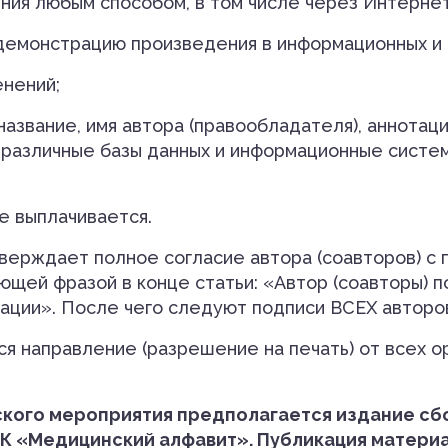
ния любым способом, в том числе через Интернет
демонстрацию произведения в инфор­мацион­ных и 
енений;
название, имя автора (правообладателя), аннотац
в различные базы данных и информационные систе
е выплачивается.
ерждает полное согласие автора (соавторов) с п
щей фразой в конце статьи: «Автор (соавторы) 
ации». После чего следуют подписи ВСЕХ авторов
я направление (разрешение на печать) от всех о
ского мероприятия предполагается издание сб
АК «Медицинский алфавит». Публикация материа