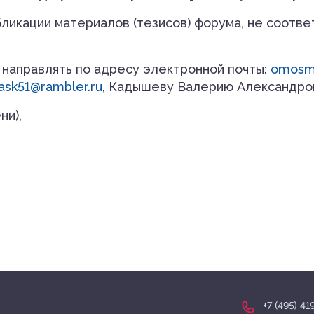
бликации материалов (тезисов) форума, не соотв
 направлять по адресу электронной почты:
omosm
ask
51@
rambler
.
ru
, Кадышеву Валерию Александрови
ни),
+7 (495) 4